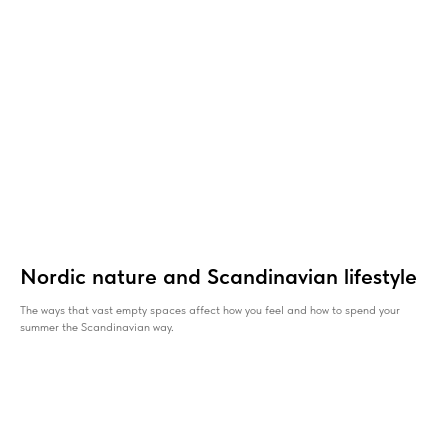
Пряжа
Упаковка
Этикетка
ПРОДУКЦИЯ
Пледы
Головные уборы
Кардиганы
Носочно-чулочные изделия
Перчатки
Школьная форма
Свитера
Пиджаки
Шарфы
Пончо
Полотна
Nordic nature and Scandinavian lifestyle
The ways that vast empty spaces affect how you feel and how to spend your
summer the Scandinavian way.