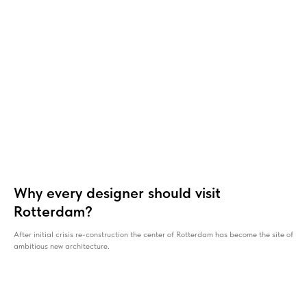
Наши усл
Мы предлагаем широкий ассортимент 
стилей, чтобы каждый мог найти что-т
вкусу. Ознакомьтесь с примерами наши
Why every designer should visit
Rotterdam?
найдите то, что придётся вам по душе.
After initial crisis re-construction the center of Rotterdam has become the site of
ambitious new architecture.