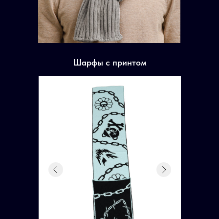
Тел :
+7 (926) 585-07-72
Рабочие часы :
с 8:00-17:00
Адрес :
Тверская обл. г. Кимры ул. Ленина 66
ГЛАВНОЕ МЕНЮ
Шарфы с принтом
Главная
О нас
Вязанные изделия под вашим брендом
Сувенирная продукция, мерч
Пряжа
Упаковка
Этикетка
ПРОДУКЦИЯ
Пледы
Головные уборы
Кардиганы
Носочно-чулочные изделия
Перчатки
Школьная форма
Свитера
Пиджаки
Шарфы
Пончо
Полотна