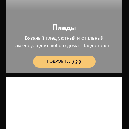
Полотна
Вязаное полотно оптом и в розницу
вырабатывается как из натуральной..
ПОДРОБНЕЕ ❯❯❯
Свитера
Свитера - это тёплая и уютная одежда,
которая защищает от холода и дарит...
ПОДРОБНЕЕ ❯❯❯