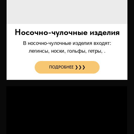
КОНТАКТНАЯ ИНФОРМАЦИЯ
Тел :
+7 (926) 585-07-72
Рабочие часы :
с 8:00-17:00
Адрес :
Тверская обл. г. Кимры ул. Ленина 66
ГЛАВНОЕ МЕНЮ
Главная
О нас
Вязанные изделия под вашим брендом
Сувенирная продукция, мерч
Пряжа
Упаковка
Этикетка