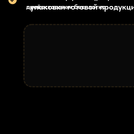
МЫ ПРОИЗВОДИМ
Ознакомьтесь с примерами наших работ и
найдите то, что придётся вам по душе. Мы
предлагаем широкий ассортимент моделей
и стилей, чтобы каждый мог найти что-то по
своему вкусу.