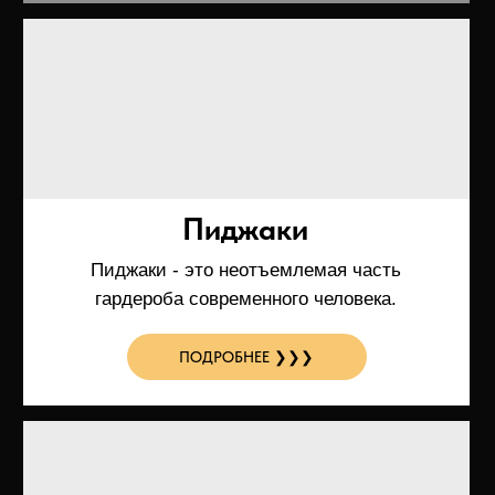
Носочно-чулочные изделия
В носочно-чулочные изделия входят:
легинсы, носки, гольфы, гетры, .
ПОДРОБНЕЕ ❯❯❯
Школьная форма
Жилетки, кардиганы, индивидуальные