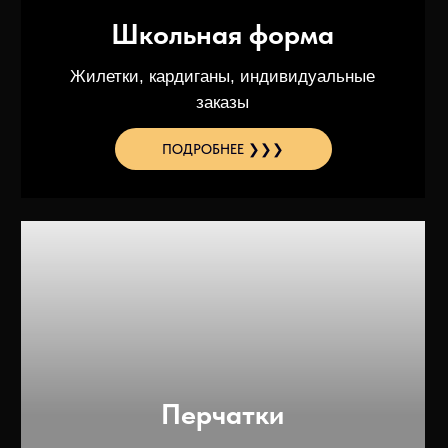
ПРОДУКЦИЯ
Пледы
Головные уборы
Кардиганы
Носочно-чулочные изделия
Перчатки
Школьная форма
Свитера
Пиджаки
Шарфы
Пончо
Полотна